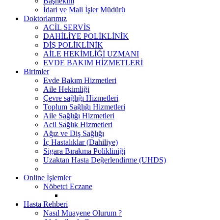
Başhekim
İdari ve Mali İşler Müdürü
Doktorlarımız
ACİL SERVİS
DAHİLİYE POLİKLİNİK
DİŞ POLİKLİNİK
AİLE HEKİMLİĞİ UZMANI
EVDE BAKIM HİZMETLERİ
Birimler
Evde Bakım Hizmetleri
Aile Hekimliği
Çevre sağlığı Hizmetleri
Toplum Sağlığı Hizmetleri
Aile Sağlığı Hizmetleri
Acil Sağlık Hizmetleri
Ağız ve Diş Sağlığı
İç Hastalıklar (Dahiliye)
Sigara Bırakma Polikliniği
Uzaktan Hasta Değerlendirme (UHDS)
Online İşlemler
Nöbetci Eczane
Hasta Rehberi
Nasıl Muayene Olurum ?