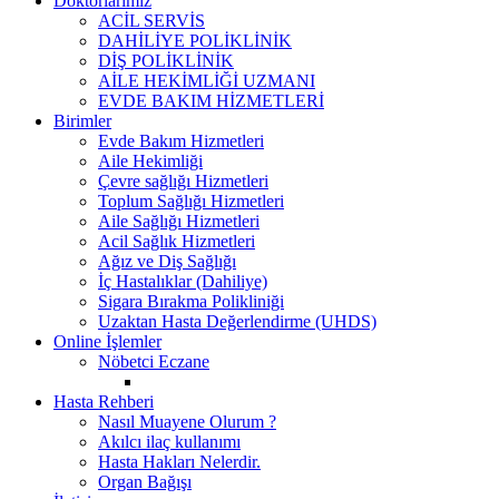
Doktorlarımız
ACİL SERVİS
DAHİLİYE POLİKLİNİK
DİŞ POLİKLİNİK
AİLE HEKİMLİĞİ UZMANI
EVDE BAKIM HİZMETLERİ
Birimler
Evde Bakım Hizmetleri
Aile Hekimliği
Çevre sağlığı Hizmetleri
Toplum Sağlığı Hizmetleri
Aile Sağlığı Hizmetleri
Acil Sağlık Hizmetleri
Ağız ve Diş Sağlığı
İç Hastalıklar (Dahiliye)
Sigara Bırakma Polikliniği
Uzaktan Hasta Değerlendirme (UHDS)
Online İşlemler
Nöbetci Eczane
Hasta Rehberi
Nasıl Muayene Olurum ?
Akılcı ilaç kullanımı
Hasta Hakları Nelerdir.
Organ Bağışı